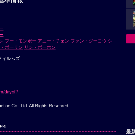
ー
ー
ン
フー・モンボー
アニー・チェン
ファン・ジーヨウ
シ
ン・ボーリン
リン・ボーホン
フィルムズ
m/dayoff/
ction Co., Ltd. All Rights Reserved
[PR]
最