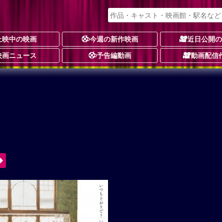
上映中の映画
今週の新作映画
近日公開
映画ニュース
予告編動画
動画配信