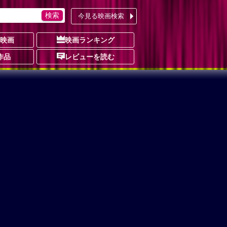
今見る映画検索
の映画
映画ランキング
作品
レビューを読む