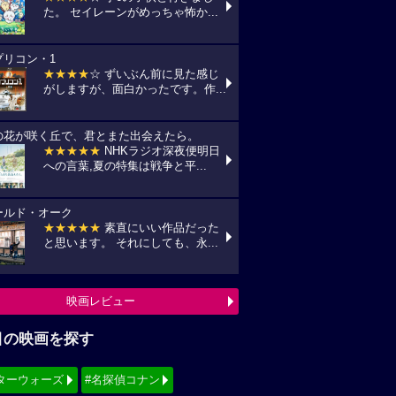
た。 セイレーンがめっちゃ怖か...
プリコン・1
★★★★
☆ ずいぶん前に見た感じ
がしますが、面白かったです。作...
の花が咲く丘で、君とまた出会えたら。
★★★★★
NHKラジオ深夜便明日
への言葉,夏の特集は戦争と平...
ールド・オーク
★★★★★
素直にいい作品だった
と思います。 それにしても、永...
映画レビュー
目の映画を探す
ターウォーズ
#名探偵コナン