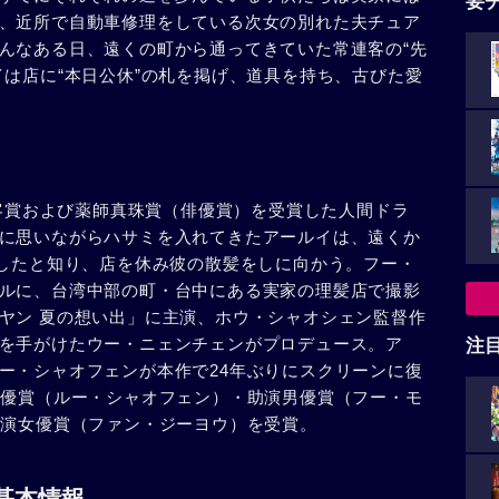
要
、近所で自動車修理をしている次女の別れた夫チュア
んなある日、遠くの町から通ってきていた常連客の“先
イは店に“本日公休”の札を掲げ、道具を持ち、古びた愛
観客賞および薬師真珠賞（俳優賞）を受賞した人間ドラ
に思いながらハサミを入れてきたアールイは、遠くか
伏したと知り、店を休み彼の散髪をしに向かう。フー・
ルに、台湾中部の町・台中にある実家の理髪店で撮影
ヤン 夏の想い出」に主演、ホウ・シャオシェン監督作
を手がけたウー・ニェンチェンがプロデュース。ア
注
ー・シャオフェンが本作で24年ぶりにスクリーンに復
女優賞（ルー・シャオフェン）・助演男優賞（フー・モ
助演女優賞（ファン・ジーヨウ）を受賞。
基本情報