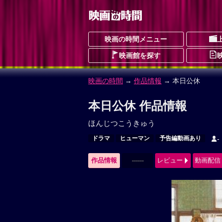
映画の時間メニュー
映画館を探す
映画の時間
→
作品情報
→ 本日公休
本日公休 作品情報
ほんじつこうきゅう
ドラマ
ヒューマン
予告編動画あり
-
作品情報
------
レビュー
動画配信