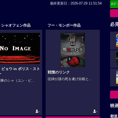
最終更新日：2026-07-29 11:51:54
#デ
必
・シャオフェン作品
フー・モンボー作品
ピョウ in ポリス・スト
戦慄のリンク
ー
従姉が謎の死を遂げ自殺と...
事のシャ（ユン・ピ...
映
-
-
都道