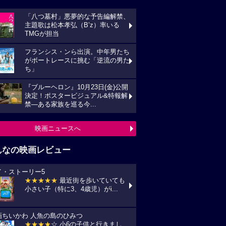
「八つ墓村」悪夢的な予告編解禁、
主題歌は松本孝弘（B’z）率いる
TMGが担当
フランシス・ンら出演。中年男たち
がボートレースに挑む「逆流の男た
ち」
『ブルーヘロン』10月23日(金)公開
決定！ポスタービジュアル&特報解
禁―ある家族を巡る今...
映画ニュースへ
んなの映画レビュー
イ・ストーリー5
★★★★★
最近街を歩いていても
小さい子（特に3、4歳児）がi...
画ちいかわ 人魚の島のひみつ
★★★★
☆ 小6の子供と行きまし