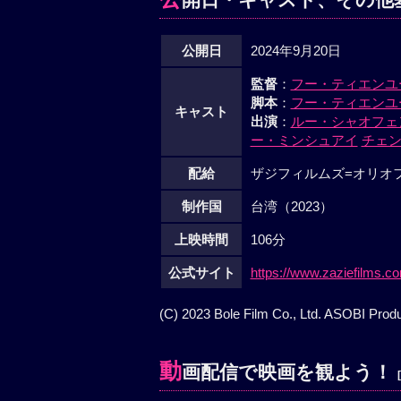
公開日
2024年9月20日
監督
：
フー・ティエンユ
脚本
：
フー・ティエンユ
キャスト
出演
：
ルー・シャオフェ
ー・ミンシュアイ
チェ
配給
ザジフィルムズ=オリオ
制作国
台湾（2023）
上映時間
106分
公式サイト
https://www.zaziefilms.co
(C) 2023 Bole Film Co., Ltd. ASOBI Produ
動
画配信で映画を観よう！