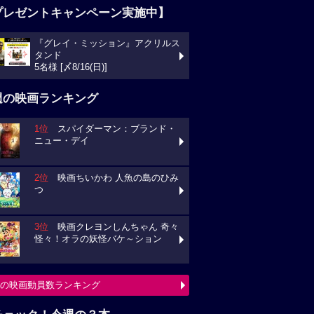
プレゼントキャンペーン実施中】
『グレイ・ミッション』アクリルス
タンド
5名様 [〆8/16(日)]
週の映画ランキング
1位
スパイダーマン：ブランド・
ニュー・デイ
2位
映画ちいかわ 人魚の島のひみ
つ
3位
映画クレヨンしんちゃん 奇々
怪々！オラの妖怪バケ～ション
の映画動員数ランキング