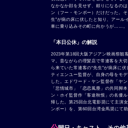
なかなか顔を見せず、頼りになるのは
ン（フー・モンボー）だけだった。そ
生”が病の床に伏したと知り、アール
車に乗り込みその町に向かうが……。
「本日公休」の解説
2023年第18回大阪アジアン映画祭
マ。昔ながらの理髪店で常連客を大切
ら来ていた常連客の“先生”が病床に
ティエンユー監督が、自身の母をモデ
した。エドワード・ヤン監督作「ヤン
「悲情城市」「恋恋風塵」の共同脚本
ン・ホイ監督作「客途秋恨」の名優ル
帰した。第25回台北電影奨にて主演
ンボー）を、第60回台湾金馬奨にて
公
開日・キャスト、その他