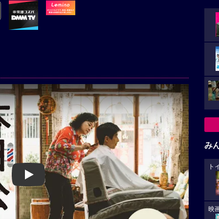
み
ト
Play
映