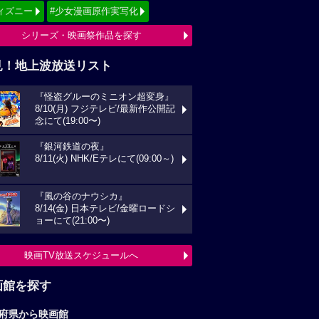
ィズニー
#少女漫画原作実写化
シリーズ・映画祭作品を探す
見！地上波放送リスト
『怪盗グルーのミニオン超変身』
8/10(月) フジテレビ/最新作公開記
念にて(19:00〜)
『銀河鉄道の夜』
8/11(火) NHK/Eテレにて(09:00～)
『風の谷のナウシカ』
8/14(金) 日本テレビ/金曜ロードシ
ョーにて(21:00〜)
映画TV放送スケジュールへ
画館を探す
府県から映画館