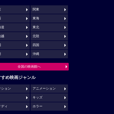
京
関東
西
東海
海道
東北
信越
北陸
国
四国
州
沖縄
全国の映画館へ
すすめ映画ジャンル
クション
アニメーション
キッズ
メディ
ホラー