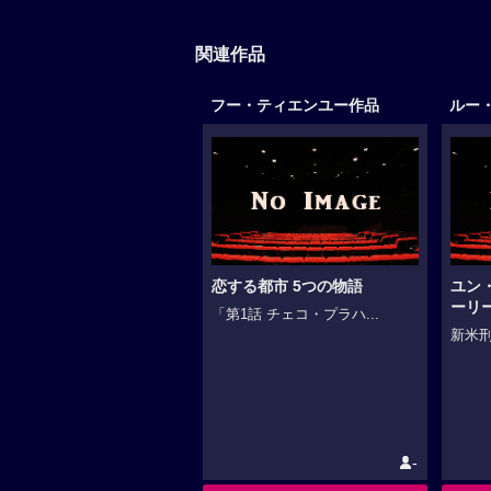
関連作品
フー・ティエンユー作品
ルー
恋する都市 5つの物語
ユン・
ーリ
「第1話 チェコ・プラハ...
新米刑
-