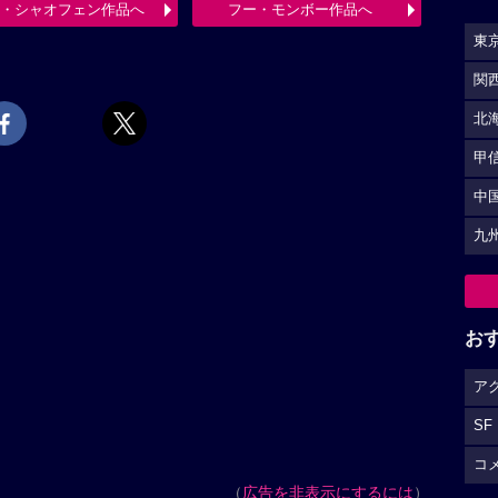
・シャオフェン作品へ
フー・モンボー作品へ
東
関
北
甲
中
九
お
ア
SF
コ
（
広告を非表示にするには
）