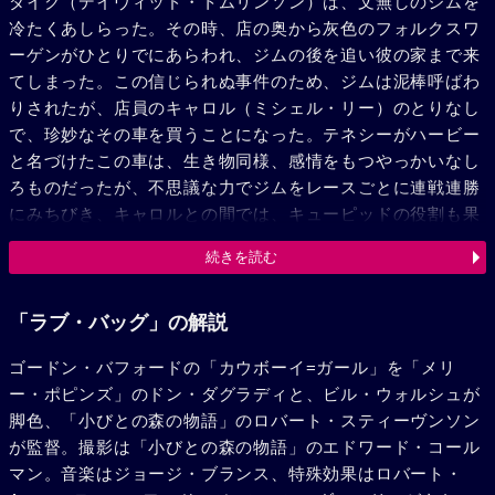
ダイク（デイヴィッド・トムリンソン）は、文無しのジムを
冷たくあしらった。その時、店の奥から灰色のフォルクスワ
ーゲンがひとりでにあらわれ、ジムの後を追い彼の家まで来
てしまった。この信じられぬ事件のため、ジムは泥棒呼ばわ
りされたが、店員のキャロル（ミシェル・リー）のとりなし
で、珍妙なその車を買うことになった。テネシーがハービー
と名づけたこの車は、生き物同様、感情をもつやっかいなし
ろものだったが、不思議な力でジムをレースごとに連戦連勝
にみちびき、キャロルとの間では、キューピッドの役割も果
たしてくれた。そして、ジムを妬んだソーンダイクが数々の
続きを読む
陰謀を企んだエルドラド・レースにも、ハービーの捨身の活
躍で勝ったのだった。（ブエナ・ビスタ配給*1時間40分）
「ラブ・バッグ」の解説
ゴードン・バフォードの「カウボーイ=ガール」を「メリ
ー・ポピンズ」のドン・ダグラディと、ビル・ウォルシュが
脚色、「小びとの森の物語」のロバート・スティーヴンソン
が監督。撮影は「小びとの森の物語」のエドワード・コール
マン。音楽はジョージ・ブランス、特殊効果はロバート・