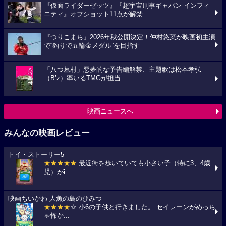
『仮面ライダーゼッツ』『超宇宙刑事ギャバン インフィ
ニティ』オフショット11点が解禁
『つりこまち』2026年秋公開決定！仲村悠菜が映画初主演
で“釣りで五輪金メダル”を目指す
「八つ墓村」悪夢的な予告編解禁、主題歌は松本孝弘
（B’z）率いるTMGが担当
映画ニュースへ
みんなの映画レビュー
トイ・ストーリー5
★★★★★
最近街を歩いていても小さい子（特に3、4歳
児）がi...
映画ちいかわ 人魚の島のひみつ
★★★★
☆ 小6の子供と行きました。 セイレーンがめっち
ゃ怖か...