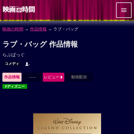
映画の時間
→
作品情報
→ ラブ・バッグ
ラブ・バッグ 作品情報
らぶばっぐ
コメディ
-
作品情報
------
レビュー
動画配信
#ディズニー