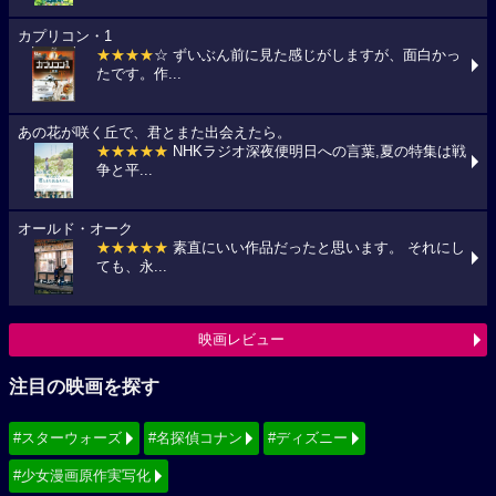
カプリコン・1
★★★★
☆ ずいぶん前に見た感じがしますが、面白かっ
たです。作...
あの花が咲く丘で、君とまた出会えたら。
★★★★★
NHKラジオ深夜便明日への言葉,夏の特集は戦
争と平...
オールド・オーク
★★★★★
素直にいい作品だったと思います。 それにし
ても、永...
映画レビュー
注目の映画を探す
#スターウォーズ
#名探偵コナン
#ディズニー
#少女漫画原作実写化