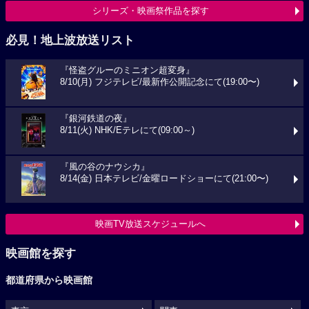
シリーズ・映画祭作品を探す
必見！地上波放送リスト
『怪盗グルーのミニオン超変身』
8/10(月) フジテレビ/最新作公開記念にて(19:00〜)
『銀河鉄道の夜』
8/11(火) NHK/Eテレにて(09:00～)
『風の谷のナウシカ』
8/14(金) 日本テレビ/金曜ロードショーにて(21:00〜)
映画TV放送スケジュールへ
映画館を探す
都道府県から映画館