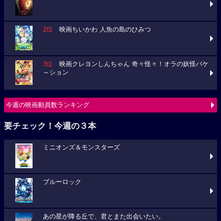
2位
映画ちいかわ 人魚の島のひみつ
3位
映画クレヨンしんちゃん 奇々怪々！オラの妖怪バケ
～ション
今週の映画動員数ランキング
要チェック！今週の３本
ミニオンズ＆モンスターズ
ブルーロック
あの星が降る丘で、君とまた出会いたい。