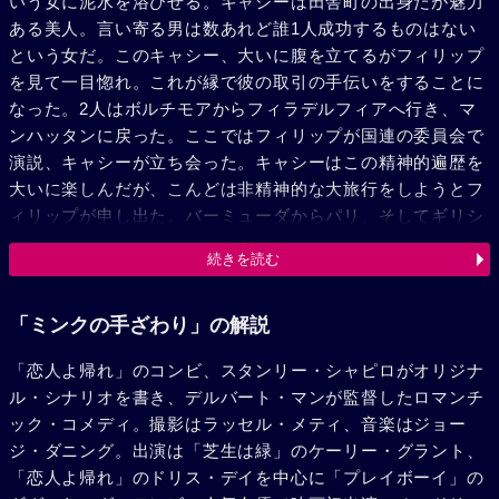
いう女に泥水を浴びせる。キャシーは田舎町の出身だが魅力
ある美人。言い寄る男は数あれど誰1人成功するものはない
という女だ。このキャシー、大いに腹を立てるがフィリップ
を見て一目惚れ。これが縁で彼の取引の手伝いをすることに
なった。2人はボルチモアからフィラデルフィアへ行き、マ
ンハッタンに戻った。ここではフィリップが国連の委員会で
演説、キャシーが立ち会った。キャシーはこの精神的遍歴を
大いに楽しんだが、こんどは非精神的な大旅行をしようとフ
ィリップが申し出た。バーミューダからパリ、そしてギリシ
ャへ……。男は狼、キャシーは断ったもののゾッコン参って
続きを読む
いるのでたちまち同意、高価なミンクのコートも買ってもら
って出発する。バーミューダでフィリップは彼女を、豪華な
ホテルに連れて行く。夜になった。ところが、キャシーは緊
「ミンクの手ざわり」の解説
張のあまり神経性の発疹ができる。呼ばれた医者は、じっと
「恋人よ帰れ」のコンビ、スタンリー・シャピロがオリジナ
寝かしておくようにと言って帰った。フィリップはくさって
ル・シナリオを書き、デルバート・マンが監督したロマンチ
マンハッタンに戻る。キャシーはキャシーで野暮な臆病心で
ック・コメディ。撮影はラッセル・メティ、音楽はジョー
病気になったのが口惜しい。田舎娘でない証拠を見せようと
ジ・ダニング。出演は「芝生は緑」のケーリー・グラント、
彼女は、前回のやり直しを計画した。自分が先にバーミュー
「恋人よ帰れ」のドリス・デイを中心に「プレイボーイ」の
ダへ行き、例のホテルへフィリップを呼んだ。彼を待つ間の