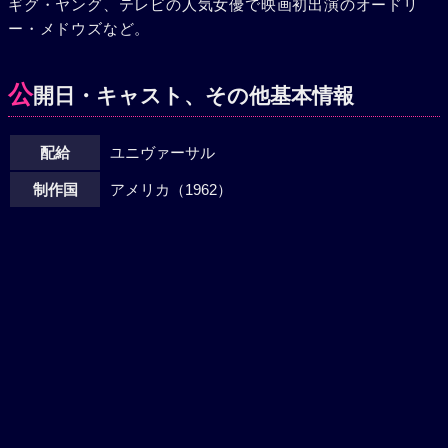
ギグ・ヤング、テレビの人気女優で映画初出演のオードリ
不安から酒を飲みすぎ、フィリップが来たころは前後不覚で
ー・メドウズなど。
バルコニーから落ち、手首に怪我をした。ニューヨークに戻
ったフィリップはキャシーを落ち着かせるため彼女と結婚し
ようと決心する。一方、フィリップの会計相談役ロージャー
公
開日・キャスト、その他基本情報
も2人を結婚させようと画策。この計画は図に当って2人はゴ
ールインする。思い出のバーミューダへ新婚旅行。ところが
配給
ユニヴァーサル
今度はフィリップが神経を使いすぎて吹出物ができる始末。
「いつになったら一緒に暮らせるか……」フィリップは溜息
制作国
アメリカ（1962）
をついた。