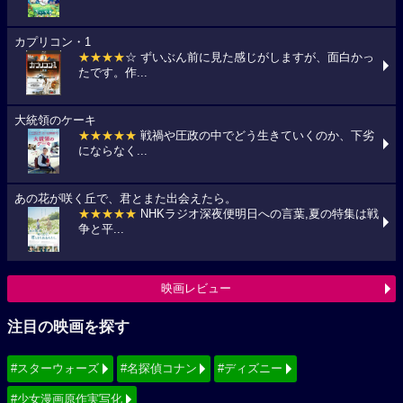
カプリコン・1
★★★★
☆ ずいぶん前に見た感じがしますが、面白かっ
たです。作...
大統領のケーキ
★★★★★
戦禍や圧政の中でどう生きていくのか、下劣
にならなく...
あの花が咲く丘で、君とまた出会えたら。
★★★★★
NHKラジオ深夜便明日への言葉,夏の特集は戦
争と平...
映画レビュー
注目の映画を探す
#スターウォーズ
#名探偵コナン
#ディズニー
#少女漫画原作実写化