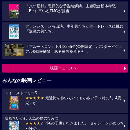
「八つ墓村」悪夢的な予告編解禁、主題歌は松本孝弘
（B’z）率いるTMGが担当
フランシス・ンら出演。中年男たちがボートレースに挑む
「逆流の男たち」
『ブルーヘロン』10月23日(金)公開決定！ポスタービジュ
アル&特報解禁―ある家族を巡る今...
映画ニュースへ
みんなの映画レビュー
トイ・ストーリー5
★★★★★
最近街を歩いていても小さい子（特に3、4歳
児）がi...
映画ちいかわ 人魚の島のひみつ
★★★★
☆ 小6の子供と行きました。 セイレーンがめっち
ゃ怖か...