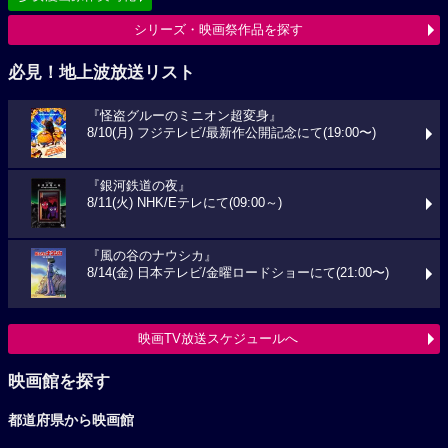
シリーズ・映画祭作品を探す
必見！地上波放送リスト
『怪盗グルーのミニオン超変身』
8/10(月) フジテレビ/最新作公開記念にて(19:00〜)
『銀河鉄道の夜』
8/11(火) NHK/Eテレにて(09:00～)
『風の谷のナウシカ』
8/14(金) 日本テレビ/金曜ロードショーにて(21:00〜)
映画TV放送スケジュールへ
映画館を探す
都道府県から映画館