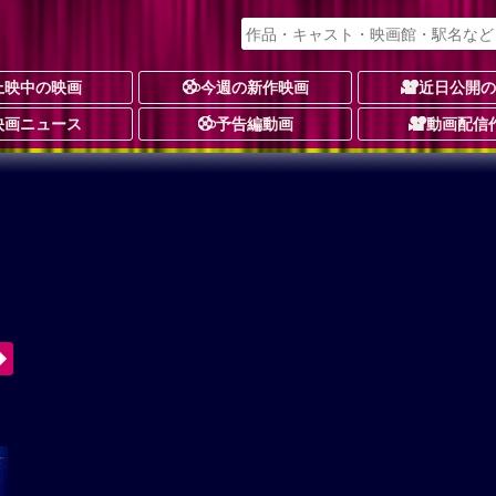
上映中の映画
今週の新作映画
近日公開
映画ニュース
予告編動画
動画配信