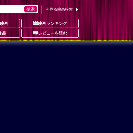
今見る映画検索
の映画
映画ランキング
作品
レビューを読む