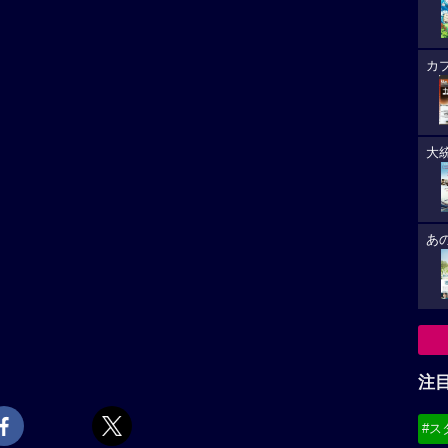
カ
大
あ
注
#ス