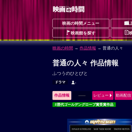
映画の時間メニュー
映画館を探す
映画の時間
→
作品情報
→ 普通の人々
普通の人々 作品情報
ふつうのひとびと
ドラマ
-
作品情報
------
レビュー
動画配信
#歴代ゴールデングローブ賞受賞作品