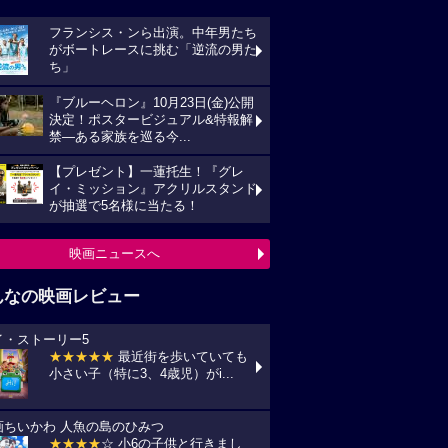
フランシス・ンら出演。中年男たち
がボートレースに挑む「逆流の男た
ち」
『ブルーヘロン』10月23日(金)公開
決定！ポスタービジュアル&特報解
禁―ある家族を巡る今...
【プレゼント】一蓮托生！『グレ
イ・ミッション』アクリルスタンド
が抽選で5名様に当たる！
映画ニュースへ
んなの映画レビュー
イ・ストーリー5
★★★★★
最近街を歩いていても
小さい子（特に3、4歳児）がi...
画ちいかわ 人魚の島のひみつ
★★★★
☆ 小6の子供と行きまし