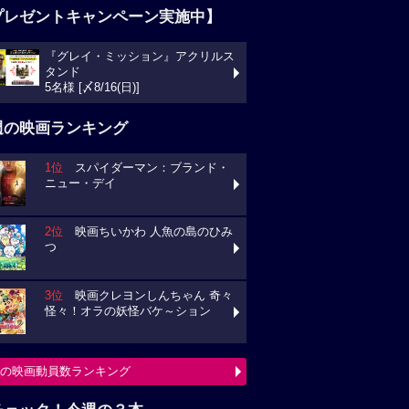
プレゼントキャンペーン実施中】
『グレイ・ミッション』アクリルス
タンド
5名様 [〆8/16(日)]
週の映画ランキング
1位
スパイダーマン：ブランド・
ニュー・デイ
2位
映画ちいかわ 人魚の島のひみ
つ
3位
映画クレヨンしんちゃん 奇々
怪々！オラの妖怪バケ～ション
の映画動員数ランキング