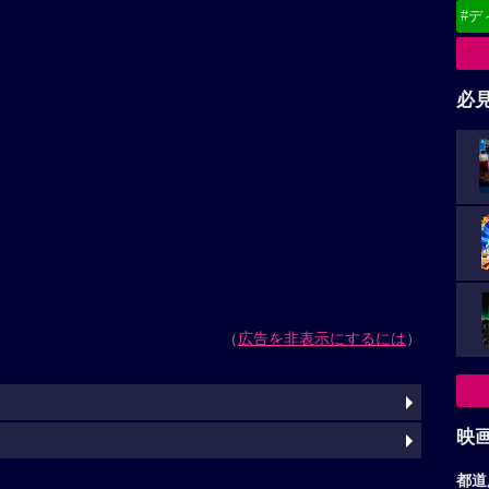
#デ
必
（
広告を非表示にするには
）
映
都道