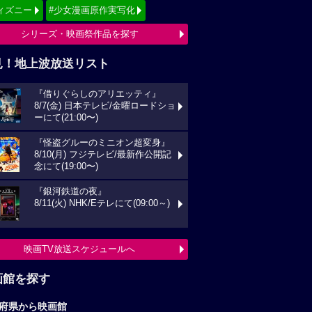
ィズニー
#少女漫画原作実写化
シリーズ・映画祭作品を探す
見！地上波放送リスト
『借りぐらしのアリエッティ』
8/7(金) 日本テレビ/金曜ロードショ
ーにて(21:00〜)
『怪盗グルーのミニオン超変身』
8/10(月) フジテレビ/最新作公開記
念にて(19:00〜)
『銀河鉄道の夜』
8/11(火) NHK/Eテレにて(09:00～)
映画TV放送スケジュールへ
画館を探す
府県から映画館