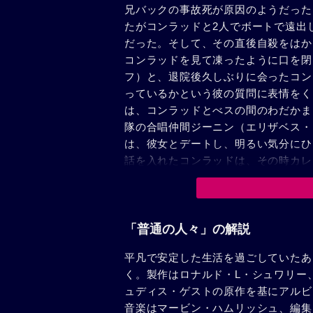
兄バックの事故死が原因のようだった
たがコンラッドと2人でボートで遠出
だった。そして、その直後自殺をはか
コンラッドを見て凍ったように口を閉
フ）と、退院後久しぶりに会ったコン
っているかという彼の質問に表情をく
は、コンラッドとべスの間のわだかま
隊の合唱仲間ジーニン（エリザベス・
は、彼女とデートし、明るい気分にひ
話を入れたコンラッドは、その時カレ
ラッドに、バーガーは医者の立場から
解放させる。落ちつきを取り戻した彼
た父母の元にコンラッドが現われ、初
は抱き返すことなくそのままの姿勢で
「普通の人々」の解説
階下の部屋で1人泣いているカルヴィ
平凡で安定した生活を過ごしていたあ
るのかわからないと本心を告げた。明
く。製作はロナルド・L・シュワリー
ヴィンのもとにコンラッドが近づき、
ュディス・ゲストの原作を基にアルビ
音楽はマービン・ハムリッシュ、編集