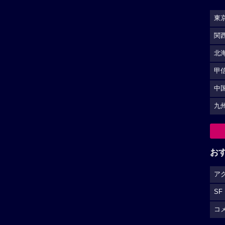
東
関
北
甲
中
九
お
ア
SF
コ