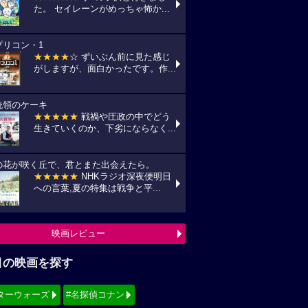
た。 セイレーンがめっちゃ怖か...
プリコン・1
★★★★
☆ ずいぶん前に見た感じ
がしますが、面白かったです。作...
統領のケーキ
★★★★★
戦禍や圧政の中でどう
生きていくのか、下劣にならなく...
の花が咲く丘で、君とまた出会えたら。
★★★★★
NHKラジオ深夜便明日
への言葉,夏の特集は戦争と平...
映画レビュー
目の映画を探す
ターウォーズ
#名探偵コナン