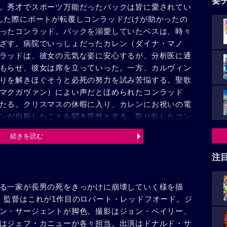
要
。秀才でスポーツ万能だったバックは皆に愛されてい
した際にボートが転覆しコンラッドだけが助かったの
ったコンラッド。バックを溺愛していたベスは、時々
ざす。病院でいっしょだったカレン（ダイナ・マノ
ラッドは、彼女の元気な姿に安心するが、分析医に通
もらせ、彼女は席を立っていった。一方、カルヴィン
りを解きほぐそうと必死の努力を試み苦悩する。聖歌
マクガヴァン）によい声だとほめられたコンラッド
たる。クリスマスの休暇に入り、カレンにお祝いの電
ンが自殺したことを聞き茫然とする。取り乱したコン
言葉をかけ、コンラッドを苦しめている罪の意識から
続きを読む
はジーニンを訪れ、好きだと告げた。ある晩居間にい
めて自分から進んでベスにキスをした。しかし、ベス
注
じっとするだけだった。夜中に目を覚ましたベスは、
ンの姿を見て当惑する。彼は初めて妻に君への愛があ
る一家が長男の死をきっかけに崩壊していく様を描
け方、彼女は家を出て行く。庭で1人立ちつくすカル
、監督はこれが1作目のロバート・レッドフオード。ジ
2人は無言のままいつまでも抱き合うのだった。
ン・サージェントが脚色。撮影はジョン・ベイリー、
はジェフ・カニューが各々担当。出演はドナルド・サ