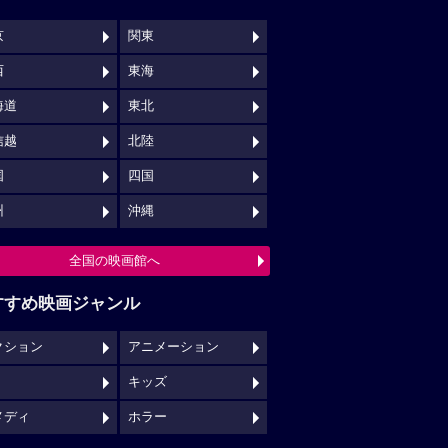
京
関東
西
東海
海道
東北
信越
北陸
国
四国
州
沖縄
全国の映画館へ
すすめ映画ジャンル
クション
アニメーション
キッズ
メディ
ホラー