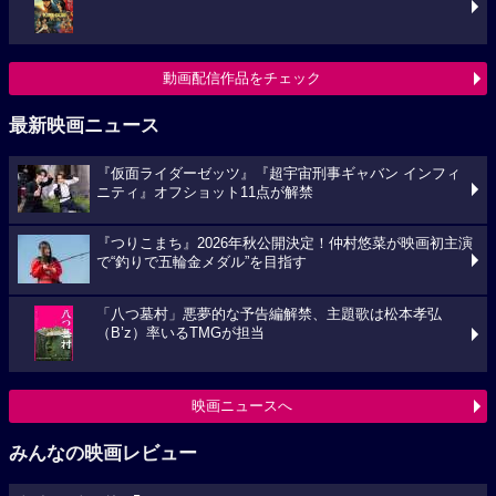
動画配信作品をチェック
最新映画ニュース
『仮面ライダーゼッツ』『超宇宙刑事ギャバン インフィ
ニティ』オフショット11点が解禁
『つりこまち』2026年秋公開決定！仲村悠菜が映画初主演
で“釣りで五輪金メダル”を目指す
「八つ墓村」悪夢的な予告編解禁、主題歌は松本孝弘
（B’z）率いるTMGが担当
映画ニュースへ
みんなの映画レビュー