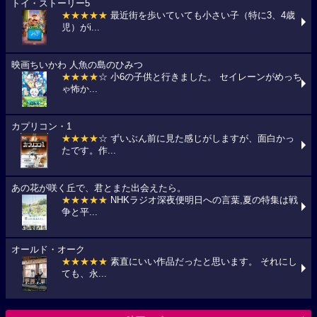
トイ・ストーリー5
★★★★★
最近街を歩いていても小さい子（特に3、4歳
児）がi...
映画ちいかわ 人魚の島のひみつ
★★★★
☆ 小6の子供と行きました。 セイレーンがめっち
ゃ怖か...
カプリコン・1
★★★★
☆ ずいぶん前に見た感じがしますが、面白かっ
たです。作...
あの花が咲く丘で、君とまた出会えたら。
★★★★★
NHKラジオ深夜便明日への言葉,夏の特集は戦
争と平...
オールド・オーク
★★★★★
素直にいい作品だったと思います。 それにし
ても、永...