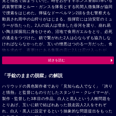
見と憎悪で固まっていた。時をおかずギボンス警部の率いる
武装警官隊とルー・ガンスを隊長とする民間人徴集隊が協同
で捜索をはじめた。獰猛なドーベルマン2頭を含む警察犬も
動員され雨中の山狩りがはじまる。指揮官には治安官のミュ
ラーが当たった。2人の囚人は増水した谷河を渡り、崩れ易
い陶土採掘坑に身をひそめ、沼地で食用ガエルをとり、必死
の逃走をつづけた。鎖で繋がれた2人は心ならずも協力しな
ければならなかったが、互いの憎悪はつのる一方だった。食
物を求めて、夜更けにある集落の店に2人は忍び入ったが、
誤って足を滑らしたジャクスンは手錠で手首を切り、カレン
続きを読む
も共に床に転落して、物音により村人たちに捕らえられた。
男たちは2人にリンチを加えようとしたが、危うく、長い獄
中生活をしたらしい手錠のあとのある大男サムに救われた。
「手錠のままの脱獄」の解説
なおもあてのない道を進む2人の不安と焦りは爆発して、な
ハリウッドの異色製作者であり「見知らぬ人でなく」「誇り
ぐり合いとなった。この時、2人の鼻先に22口径のライフル
と情熱」と監督にものりだしたスタンリー・クレイマーが、
がつきつけられた。何とそれは10歳位の男の子だった。カレ
製作・監督した3本目の作品。白人と黒人という人種問題を
ンは銃を奪うと子供の家に向かった。母親は2人に食物を与
とりあげ、互いに鎖で結ばれあった脱走囚人2人をそれぞ
え、タガネと金槌を出して鎖を切った。ジャクソンは手首の
れ、白人・黒人に設定するという抽象的な問題提出をもった
傷から発熱して倒れた。半年前から夫に捨てられ、2人で暮