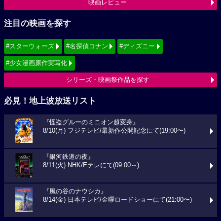
映画レビュー
注目の映画を探す
#スターウォーズ
#名探偵コナン
#ディズニー
#少女漫画原作実写化
シリーズ・映画祭作品を探す
必見！地上波放送リスト
『怪盗グルーのミニオン超変身』
8/10(月) フジテレビ/最新作公開記念にて(19:00〜)
『銀河鉄道の夜』
8/11(火) NHK/Eテレにて(09:00～)
『風の谷のナウシカ』
8/14(金) 日本テレビ/金曜ロードショーにて(21:00〜)