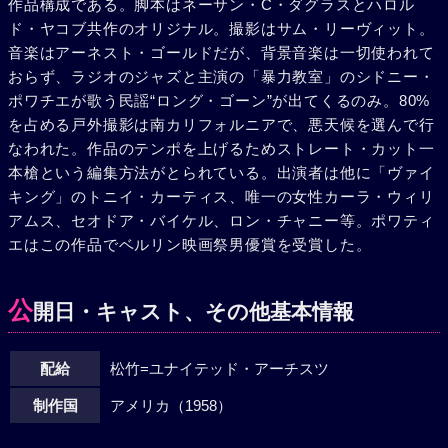
作品構成である。脚本はネーサン・C・ダグラスとハロル
らしてきたという女は、翌朝、熱の下がったジャクソンに連
ド・ヤコブ共作のオリジナル。撮影はサム・リーヴィット。
れて逃げてくれと頼んだ。そして、北に逃げたいというカレ
音楽はアーネスト・ゴールドだが、背景音楽は一切使われて
ンに沼地を抜ける近道を教えた。しかし、カレンが発った
おらず、ラジオのジャズと主演の「暴力教室」のシドニー・
後、それが流砂に埋まる死の道だと知ったジャクソンは、女
ポワチエが歌う民謡“ロング・ゴーン”が出てくるのみ。80%
を振り切って憎みきっている筈の黒人のあとを追って行き、
を占める戸外撮影は南カリフォルニアで、悪天候を選んで行
カレンを助けた。しかしその時少年の撃ったライフルの弾丸
なわれた。作品のテンポを上げるためストレート・カット一
がジャクソンの胸を貫いていた。追手は銃声で迫ってき、警
本槍という編集方法がとられている。出演者は他に「ヴァイ
察犬の吠え声がする。鉄道線路にたどりついて2人は、通過
キング」のトニイ・カーティス、唯一の女性カーラ・ウィリ
する列車にとびついた。しかし、先にはい上がってのばした
アムス、セオドア・バイケル、ロン・チャニー等。ポワティ
カレンの手をジャクソンが掴みながらも、力つきた2人は車
エはこの作品でベルリン映画祭男優賞を受賞した。
外に転落した。捜索隊が追いついた時、虫の息ながら微笑み
するジャクソンを膝に、黒人のカレンは静かに民謡を口ずさ
んでいた。
公
開日・キャスト、その他基本情報
配給
松竹=ユナイテッド・アーチスツ
制作国
アメリカ（1958）