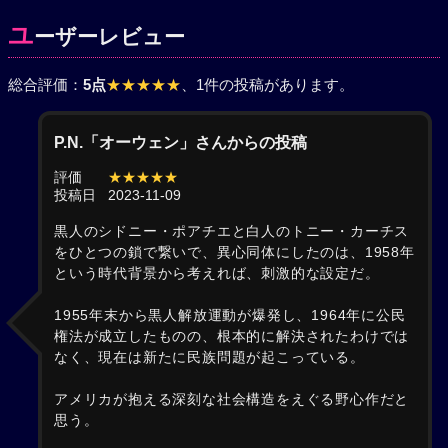
ユ
ーザーレビュー
総合評価：
5点
★★★★★
、1件の投稿があります。
P.N.「オーウェン」さんからの投稿
評価
★★★★★
投稿日
2023-11-09
黒人のシドニー・ポアチエと白人のトニー・カーチス
をひとつの鎖で繋いで、異心同体にしたのは、1958年
という時代背景から考えれば、刺激的な設定だ。
1955年末から黒人解放運動が爆発し、1964年に公民
権法が成立したものの、根本的に解決されたわけでは
なく、現在は新たに民族問題が起こっている。
アメリカが抱える深刻な社会構造をえぐる野心作だと
思う。