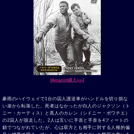
[Amazon購入
]
(PR)
豪雨のハイウェイで1台の囚人護送車がハンドルを切り損な
い崖から転落した。死者はなかったが白人のジャクソン（ト
ニー・カーティス）と黒人のカレン（シドニー・ポワチエ）
の2囚人が脱走した。2人は互いに手首と手首を4フィートの
鎖でつながれていたが、心は双方とも相手に対する人種的偏