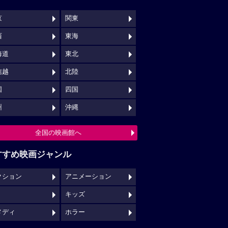
京
関東
西
東海
海道
東北
信越
北陸
国
四国
州
沖縄
全国の映画館へ
すすめ映画ジャンル
クション
アニメーション
キッズ
メディ
ホラー