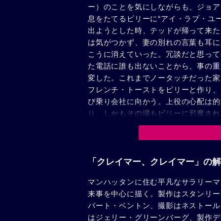
ー）のことを気にしながらも、ジョア
息をたてるビリーに“アイ・ラブ・ユ
出ようとした時、テッドが帰って来た
は気がつかず、妻の別れの言葉も耳に
こうに消えていった。冗談だと思って
た電話に誰も出ないことから、事の重
変した。これまでノータッチだった家
フレンチ・トーストをビリーと作り、
び乗り会社に向かう。上役の心配は的
り、しかもその場もビリーに邪魔され
合っている関係のように感じられるこ
ずつ互いになくてはならない存在にな
レクサンダー）は離婚して、1人で子
気遣いを示し、テッドのよき相談相手
「クレイマー、クレイマー」の解
来事が待っていた。公園のジャングル
マンハッタンに住む平凡なサラリーマ
え、1年以上も音沙汰なかったジョア
来事を中心に描く。製作はスタンリー
きたのだ。折りからテッドは失業。弁
バート・ベントン、撮影はネストール
いう。東奔西走してやっと職はみつか
はジェリー・グリーンバーグ、製作デ
結局ビリーはジョアンナの手に渡るこ