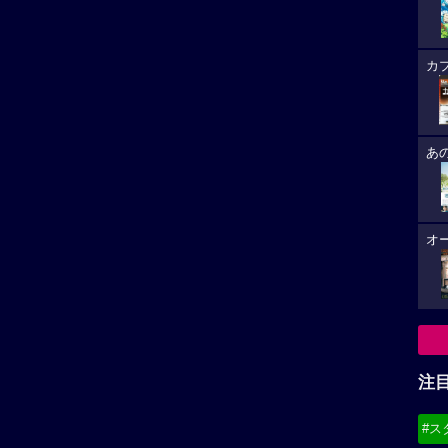
カ
あ
オ
注
#ス