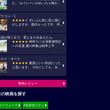
た。 セイレーンがめっちゃ怖か...
プリコン・1
★★★★
☆ ずいぶん前に見た感じ
がしますが、面白かったです。作...
の花が咲く丘で、君とまた出会えたら。
★★★★★
NHKラジオ深夜便明日
への言葉,夏の特集は戦争と平...
ールド・オーク
★★★★★
素直にいい作品だった
と思います。 それにしても、永...
映画レビュー
目の映画を探す
ターウォーズ
#名探偵コナン