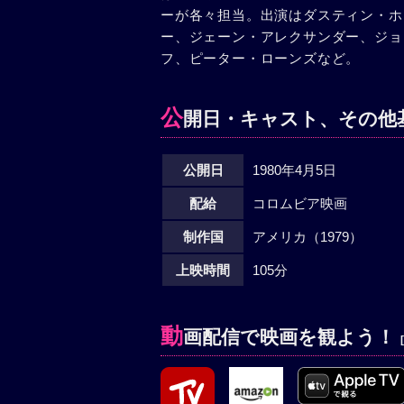
ーが各々担当。出演はダスティン・ホ
いたテッドは狂乱状態に陥った。2人
ー、ジェーン・アレクサンダー、ジョ
作りはじめたころは、ビリーの目は涙
フ、ピーター・ローンズなど。
みをこらえることはできなかった。た
からの電話で階下に降りていったテッ
した。彼女は、“ビリーのためには、
公
開日・キャスト、その他
決めた”といってエレベーターに乗り
公開日
1980年4月5日
配給
コロムビア映画
制作国
アメリカ（1979）
上映時間
105分
動
画配信で映画を観よう！