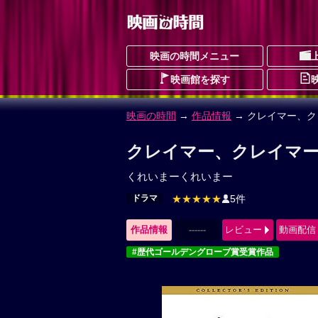
映画の時間メニュー
映画館を探す
映画の時間
→
作品情報
→ クレイマー、ク
クレイマー、クレイマー
くれいまーくれいまー
ドラマ
★★★★★
5件
作品情報
------
レビュー
動画配信
#歴代ゴールデングローブ賞受賞作品