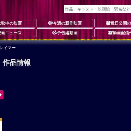
上映中の映画
今週の新作映画
近日公開
映画ニュース
予告編動画
動画配信
レイマー
 作品情報