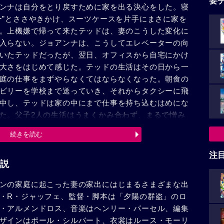
要
ンナは自分をとり戻すために家を出る決心をした。寝
ー”とささやきかけ、スーツケースを片手にまさに家を
。上機嫌で帰って来たテッドは、妻のこうした変化に
入らない。ジョアンナは、こうしてエレベーターの向
いたテッドだったが、翌日、オフィスから自宅にかけ
大さをはじめて感じた。テッドの生活はその日から一
庭の仕事をまずやらなくてはならなくなった。朝食の
ビリーを学校まで送っていき、それからタクシーに飛
中し、テッドは家の中にまで仕事を持ち込むはめにな
た。父子2人の生活はうまくかみ合わず、まるで憎み
ともあったが、そんなことを繰り返しながらも、少し
続きを読む
っていった。隣室に住むマーガレット（ジェーン・ア
供を育てている身の上だったが、テッド父子に暖かい
注
になっていた。ところが、テッドに思いもかけない出
説
ジムから落ちて、ビリーが10針も縫う大ケガをしたう
ンの家庭に起こった妻の家出にはじまるさまざまな出
ンナが突如現われて、ビリーを取り戻したいと言って
・R・ジャッフェ、監督・脚本は「夕陽の群盗」のロ
護士によると、この条件では、裁判は母親が有利だと
・アルメンドロス、音楽はヘンリー・パーセル、編集
ったものの、裁判は予想通りテッドには不利に運び、
ザインはポール・シルバート、衣裳はルース・モーリ
とになった。ビリーなしの生活は考えられなくなって