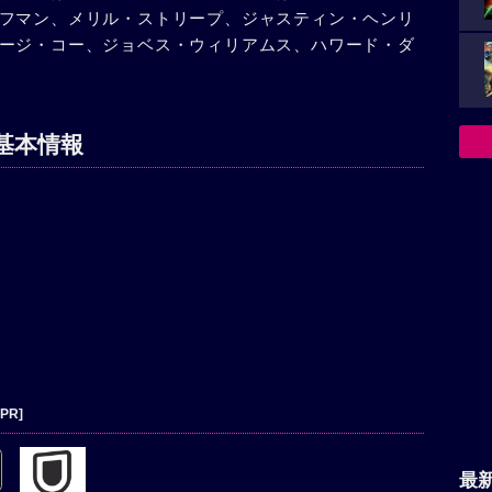
フマン、メリル・ストリープ、ジャスティン・ヘンリ
が最後の朝食であるフレンチ・トーストを手ぎわよく
ージ・コー、ジョベス・ウィリアムス、ハワード・ダ
であふれていた。そんなビリーを見て、テッドも悲し
だ黙ってジョアンナがくるのを待つ2人。ジョアンナ
ドは、しかしそこで、落胆したジョアンナの姿を目に
この家にいるのが一番いい。私は連れていかないことに
基本情報
込んでいくのであった。
[PR]
最