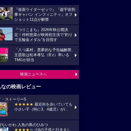
『仮面ライダーゼッツ』『超宇宙刑
事ギャバン インフィニティ』オフ
ショット11点が解禁
『つりこまち』2026年秋公開決
定！仲村悠菜が映画初主演で“釣り
で五輪金メダル”を目指す
「八つ墓村」悪夢的な予告編解禁、
主題歌は松本孝弘（B’z）率いる
TMGが担当
映画ニュースへ
んなの映画レビュー
イ・ストーリー5
★★★★★
最近街を歩いていても
小さい子（特に3、4歳児）がi...
画ちいかわ 人魚の島のひみつ
★★★★
☆ 小6の子供と行きまし