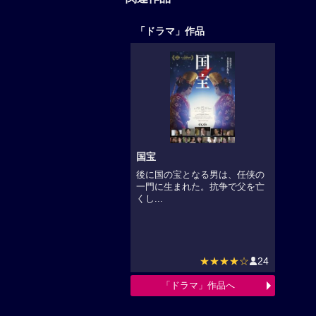
「ドラマ」作品
国宝
後に国の宝となる男は、任侠の
一門に生まれた。抗争で父を亡
くし...
★★★★☆
24
「ドラマ」作品へ