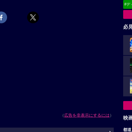
#デ
必
（
広告を非表示にするには
）
映
都道