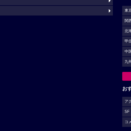
東
関
北
甲
中
九
お
ア
SF
コ