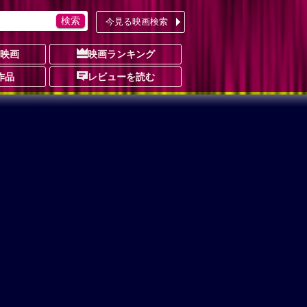
今見る映画検索
の映画
映画ランキング
作品
レビューを読む