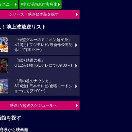
ィズニー
#少女漫画原作実写化
シリーズ・映画祭作品を探す
見！地上波放送リスト
『怪盗グルーのミニオン超変身』
8/10(月) フジテレビ/最新作公開記
念にて(19:00〜)
『銀河鉄道の夜』
8/11(火) NHK/Eテレにて(09:00～)
『風の谷のナウシカ』
8/14(金) 日本テレビ/金曜ロードシ
ョーにて(21:00〜)
映画TV放送スケジュールへ
画館を探す
府県から映画館