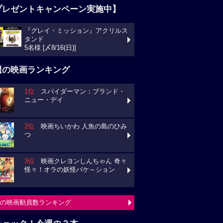
プレゼントキャンペーン実施中】
『グレイ・ミッション』アクリルス
タンド
5名様 [〆8/16(日)]
週の映画ランキング
1位
スパイダーマン：ブランド・
ニュー・デイ
2位
映画ちいかわ 人魚の島のひみ
つ
3位
映画クレヨンしんちゃん 奇々
怪々！オラの妖怪バケ～ション
の映画動員数ランキング