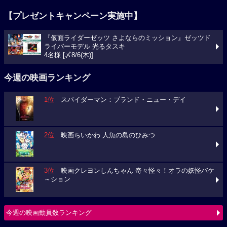
【プレゼントキャンペーン実施中】
『仮面ライダーゼッツ さよならのミッション』ゼッツド
ライバーモデル 光るタスキ
4名様 [〆8/6(木)]
今週の映画ランキング
1位
スパイダーマン：ブランド・ニュー・デイ
2位
映画ちいかわ 人魚の島のひみつ
3位
映画クレヨンしんちゃん 奇々怪々！オラの妖怪バケ
～ション
今週の映画動員数ランキング