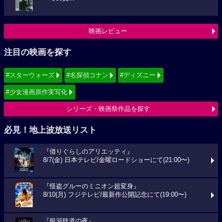
映画レビュー
注目の映画を探す
#スターウォーズ
#名探偵コナン
#ディズニー
#少女漫画原作実写化
シリーズ・映画祭作品を探す
必見！地上波放送リスト
『借りぐらしのアリエッティ』
8/7(金) 日本テレビ/金曜ロードショーにて(21:00〜)
『怪盗グルーのミニオン超変身』
8/10(月) フジテレビ/最新作公開記念にて(19:00〜)
『銀河鉄道の夜』