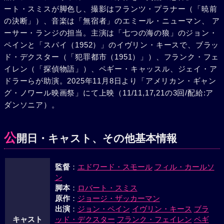
ート・スミスが脚色し、撮影はフランツ・プラナー（「暁前
の決断」）、音楽は「無宿者」のエミール・ニューマン、 ア
ーサー・ランジの担当。主演は「七つの海の狼」のジョン・
ペインと「スパイ（1952）」のイヴリン・キースで、ブラッ
ド・デクスター（「犯罪都市（1951）」）、フランク・フェ
イレン（「探偵物語」）、ペギー・キャッスル、ジェイ・ア
ドラーらが助演。2025年11月8日より「アメリカン・ギャン
グ・ノワール映画祭」にて上映（11/11,17,21の3回/配給:ア
ダンソニア）。
公
開日・キャスト、その他基本情報
監督
：
エドワード・スモール
フィル・カールソ
ン
脚本
：
ロバート・スミス
原作
：
ジョージ・ザッカーマン
出演
：
ジョン・ペイン
イヴリン・キース
ブラ
キャスト
ッド・デクスター
フランク・フェイレン
ペギ