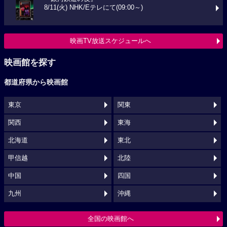
8/11(火) NHK/Eテレにて(09:00～)
映画TV放送スケジュールへ
映画館を探す
都道府県から映画館
東京
関東
関西
東海
北海道
東北
甲信越
北陸
中国
四国
九州
沖縄
全国の映画館へ