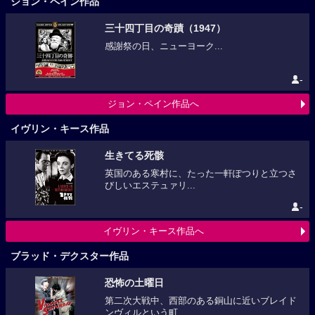
ジョン・ペイン作品
三十四丁目の奇蹟（1947）
感謝祭の日、ニューヨーク...
-
ジョン・ペイン作品へ
イヴリン・キース作品
生きてる死骸
英国のある寒村に、たった一軒ぽつりと立つさ
びしいエステュァリ...
-
イヴリン・キース作品へ
ブラッド・デクスター作品
恐怖の土曜日
第二次大戦中、西部のある銅山に近いブレイド
ンヴィルという町 ...