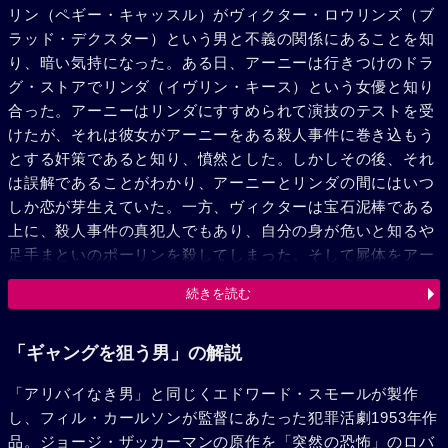
リン（ペギー・キャッスル）がヴィクター・ロウリンズ（ブ
ラッド・デクスター）という男と不義の関係にあることを知
り、暗い気持になった。ある日、アーニーは行きつけのドラ
グ・ストアでリンダ（イヴリン・キース）という女優と知り
合った。アーニーはリンダにすすめられて演技のテストを受
けたが、それは彼女がアーニーをある殺人事件に巻き込もう
とする奸策であると知り、憤然とした。しかしその後、それ
は誤解であることがわかり、アーニーとリンダの間にはいつ
しか恋が芽生えていた。一方、ヴィクターは宝石泥棒である
上に、殺人事件の真犯人でもあり、自分の身が危いと知るや
足手まといのポーリンを殺してしまった。そして屍体をアー
ニーの自動車の荷物入れに押し込み、アーニーが妻を殺した
続きを読む
と密告して外国へ逃亡しようとした。アーニーは運転手仲間
のスタンからヴィクターの乗り込もうとする船の名を訊きだ
し、その後を追った。波止場でアーニーとヴィクターの間
「ギャングを狙う男」の解説
に、激しい闘いが展開されたが、遂にヴィクターは警察の手
「アリバイなき男」と同じくエドワード・スモールが製作
に捕縛された。
し、フィル・カールソンが監督にあたった犯罪活劇1953年作
品。ジョージ・ザッカーマンの原作を「突然の恐怖」のロバ