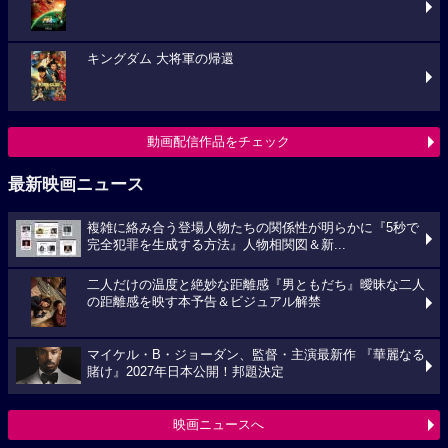
キングダム 大将軍の帰還
動画配信作品をチェック
最新映画ニュース
複雑に絡み合う登場人物たちの関係性が明らかに『5秒で
完全犯罪を生成する方法』人物相関図＆新...
二人だけの温度と絶妙な距離感『男ともだち』曖昧な二人
の距離感を映す本予告＆ビジュアル解禁
マイケル・B・ジョーダン、監督・主演最新作 『華麗なる
賭け』2027年日本公開！邦題決定
映画ニュースへ