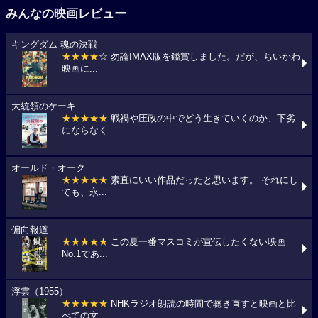
みんなの映画レビュー
キングダム 魂の決戦
★★★★
☆ 勿論IMAX版を鑑賞しました。だが、ちいかわ
映画に...
大統領のケーキ
★★★★★
戦禍や圧政の中でどう生きていくのか、下劣
にならなく...
オールド・オーク
★★★★★
素直にいい作品だったと思います。 それにし
ても、永...
偏向報道
★★★★★
この夏一番マスコミが宣伝したくない映画
No.1であ...
浮雲（1955）
★★★★★
NHKラジオ朗読の時間で聴き直すと映画と比
べての文...