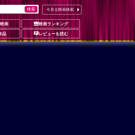
今見る映画検索
の映画
映画ランキング
作品
レビューを読む