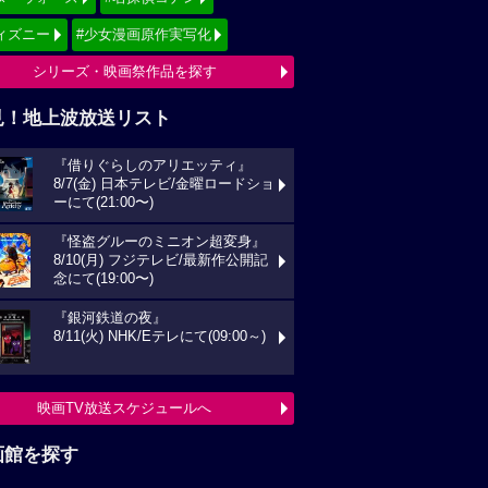
ィズニー
#少女漫画原作実写化
シリーズ・映画祭作品を探す
見！地上波放送リスト
『借りぐらしのアリエッティ』
8/7(金) 日本テレビ/金曜ロードショ
ーにて(21:00〜)
『怪盗グルーのミニオン超変身』
8/10(月) フジテレビ/最新作公開記
念にて(19:00〜)
『銀河鉄道の夜』
8/11(火) NHK/Eテレにて(09:00～)
映画TV放送スケジュールへ
画館を探す