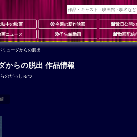
上映中の映画
今週の新作映画
近日公開
映画ニュース
予告編動画
動画配信
 バミューダからの脱出
ーダからの脱出 作品情報
らのだっしゅつ
信