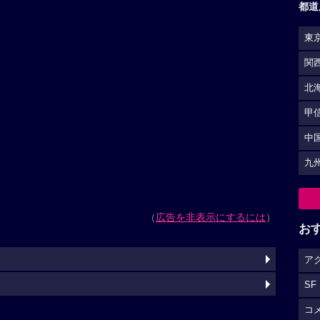
都道
東
関
北
甲
中
九
（
広告を非表示にするには
）
お
ア
SF
コ