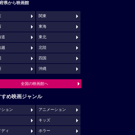
府県から映画館
京
関東
西
東海
海道
東北
信越
北陸
国
四国
州
沖縄
全国の映画館へ
すすめ映画ジャンル
クション
アニメーション
キッズ
メディ
ホラー