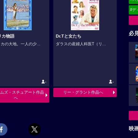
#デ
必
リカ物語
Dr.Tと女たち
カの大地。一人の少...
ダラスの産婦人科医T（リ...
-
-
ムズ・スチュアート作品
リー・グラント作品へ
へ
映