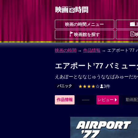
映画の時間メニュー
映画館を探す
映画の時間
→
作品情報
→ エアポート’77
エアポート’77 バミュ
えあぽーとななじゅうななばみゅーだか
パニック
★★★★
☆
3件
作品情報
------
レビュー
動画配