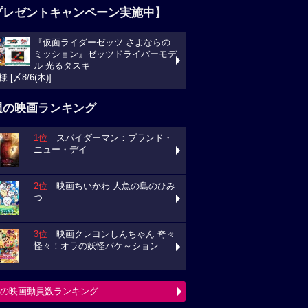
プレゼントキャンペーン実施中】
『仮面ライダーゼッツ さよならの
ミッション』ゼッツドライバーモデ
ル 光るタスキ
様 [〆8/6(木)]
週の映画ランキング
1位
スパイダーマン：ブランド・
ニュー・デイ
2位
映画ちいかわ 人魚の島のひみ
つ
3位
映画クレヨンしんちゃん 奇々
怪々！オラの妖怪バケ～ション
の映画動員数ランキング