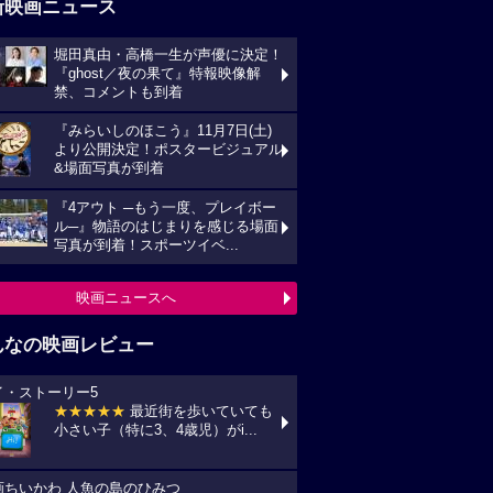
新映画ニュース
堀田真由・高橋一生が声優に決定！
『ghost／夜の果て』特報映像解
禁、コメントも到着
『みらいしのほこう』11月7日(土)
より公開決定！ポスタービジュアル
&場面写真が到着
『4アウト ─もう一度、プレイボー
ル─』物語のはじまりを感じる場面
写真が到着！スポーツイベ...
映画ニュースへ
んなの映画レビュー
イ・ストーリー5
★★★★★
最近街を歩いていても
小さい子（特に3、4歳児）がi...
画ちいかわ 人魚の島のひみつ