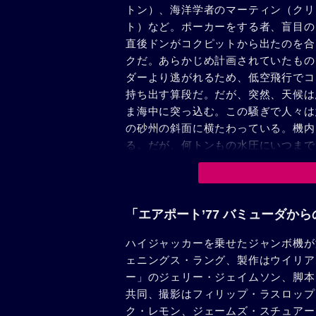
トン）、海洋学者のマーティン（クリ
ト）など。ポーカーをする者、盲目の
直後ドンがコクピットから出たのを合
クだ。あらかじめ計画されていたもの
ダーより逃がれるため、低空飛行でコ
持ち出す算段だ。だが、突然、天候は
ま海中に突っ込む。この騒ぎで人々は
の砂州の斜面に横たわっている。機内
る。だが、何トンもの水圧にいつまで
望の色が広がっていった。ドンは傷つ
死体と化していた。一方、ジャンボ機
た。海軍と沿岸警備隊が捜索に乗り出
ケネディ）もそれに加わっている。機
「エアポート’77 バミューダか
が、ドンが海軍に救助された。そして
ハイジャッカーを乗せたジャンボ機が
出する大規模な作戦が始まる。やがて
ェニングス・ラング、製作はウイリア
（CIC配給1時間53分）
ー」のジェリー・ジェイムソン、脚本
共同、撮影はフィリップ・ラスロップ
ク・レモン、ジェームズ・スチュアー