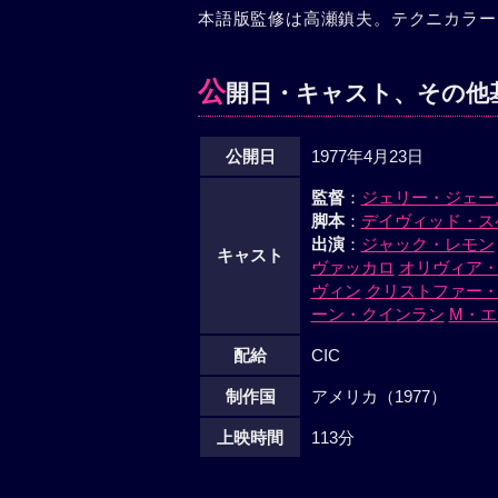
本語版監修は高瀬鎮夫。テクニカラー、
公
開日・キャスト、その他
公開日
1977年4月23日
監督
：
ジェリー・ジェー
脚本
：
デイヴィッド・ス
出演
：
ジャック・レモン
キャスト
ヴァッカロ
オリヴィア
ヴィン
クリストファー
ーン・クインラン
M・エ
配給
CIC
制作国
アメリカ（1977）
上映時間
113分