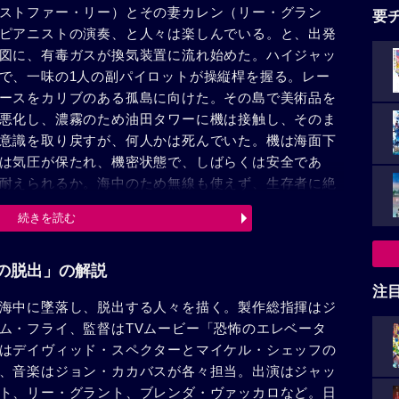
ストファー・リー）とその妻カレン（リー・グラン
要
ピアニストの演奏、と人々は楽しんでいる。と、出発
図に、有毒ガスが換気装置に流れ始めた。ハイジャッ
で、一味の1人の副パイロットが操縦桿を握る。レー
ースをカリブのある孤島に向けた。その島で美術品を
悪化し、濃霧のため油田タワーに機は接触し、そのま
意識を取り戻すが、何人かは死んでいた。機は海面下
は気圧が保たれ、機密状態で、しばらくは安全であ
耐えられるか。海中のため無線も使えず、生存者に絶
いた人々を救うため指揮をとる。ハイジャッカー達は
続きを読む
がレーダーより消えた事をスティーヴンスは知らされ
す。ジャンボ機の製造会社のパイローニ（ジョージ・
内からマーティンとドンが脱出し、マーティンは死ぬ
らの脱出」の解説
、ここに海底からジャンボ機を持ち上げ、生存者を救
注
海中に墜落し、脱出する人々を描く。製作総指揮はジ
助けられてくる人々……その顔はつかれきっていた。
ム・フライ、監督はTVムービー「恐怖のエレベータ
はデイヴィッド・スペクターとマイケル・シェッフの
、音楽はジョン・カカバスが各々担当。出演はジャッ
ト、リー・グラント、ブレンダ・ヴァッカロなど。日