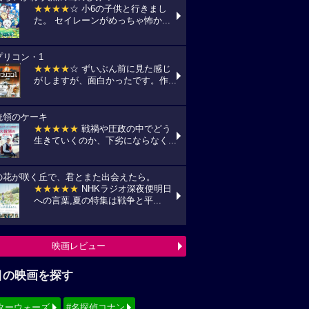
★★★★
☆ 小6の子供と行きまし
た。 セイレーンがめっちゃ怖か...
プリコン・1
★★★★
☆ ずいぶん前に見た感じ
がしますが、面白かったです。作...
統領のケーキ
★★★★★
戦禍や圧政の中でどう
生きていくのか、下劣にならなく...
の花が咲く丘で、君とまた出会えたら。
★★★★★
NHKラジオ深夜便明日
への言葉,夏の特集は戦争と平...
映画レビュー
目の映画を探す
ターウォーズ
#名探偵コナン