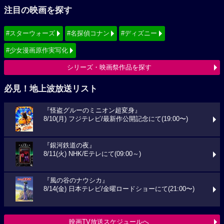
注目の映画を探す
#スターウォーズ
#名探偵コナン
#ディズニー
#少女漫画原作実写化
シリーズ・映画祭作品を探す
必見！地上波放送リスト
『怪盗グルーのミニオン超変身』
8/10(月) フジテレビ/最新作公開記念にて(19:00〜)
『銀河鉄道の夜』
8/11(火) NHK/Eテレにて(09:00～)
『風の谷のナウシカ』
8/14(金) 日本テレビ/金曜ロードショーにて(21:00〜)
映画TV放送スケジュールへ