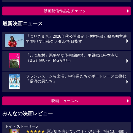
動画配信作品をチェック
最新映画ニュース
『つりこまち』2026年秋公開決定！仲村悠菜が映画初主演
で“釣りで五輪金メダル”を目指す
「八つ墓村」悪夢的な予告編解禁、主題歌は松本孝弘
（B’z）率いるTMGが担当
フランシス・ンら出演。中年男たちがボートレースに挑む
「逆流の男たち」
映画ニュースへ
みんなの映画レビュー
トイ・ストーリー5
★★★★★
最近街を歩いていても小さい子（特に3、4歳