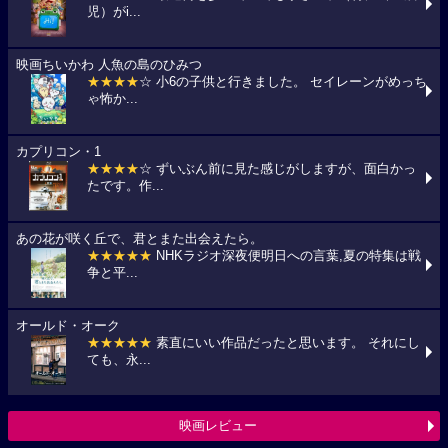
児）がi...
映画ちいかわ 人魚の島のひみつ
★★★★
☆ 小6の子供と行きました。 セイレーンがめっち
ゃ怖か...
カプリコン・1
★★★★
☆ ずいぶん前に見た感じがしますが、面白かっ
たです。作...
あの花が咲く丘で、君とまた出会えたら。
★★★★★
NHKラジオ深夜便明日への言葉,夏の特集は戦
争と平...
オールド・オーク
★★★★★
素直にいい作品だったと思います。 それにし
ても、永...
映画レビュー