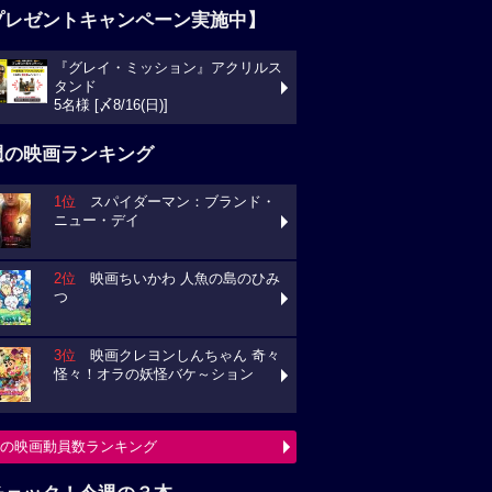
プレゼントキャンペーン実施中】
『グレイ・ミッション』アクリルス
タンド
5名様 [〆8/16(日)]
週の映画ランキング
1位
スパイダーマン：ブランド・
ニュー・デイ
2位
映画ちいかわ 人魚の島のひみ
つ
3位
映画クレヨンしんちゃん 奇々
怪々！オラの妖怪バケ～ション
の映画動員数ランキング