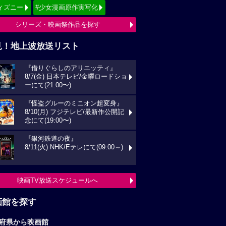
ィズニー
#少女漫画原作実写化
シリーズ・映画祭作品を探す
見！地上波放送リスト
『借りぐらしのアリエッティ』
8/7(金) 日本テレビ/金曜ロードショ
ーにて(21:00〜)
『怪盗グルーのミニオン超変身』
8/10(月) フジテレビ/最新作公開記
念にて(19:00〜)
『銀河鉄道の夜』
8/11(火) NHK/Eテレにて(09:00～)
映画TV放送スケジュールへ
画館を探す
府県から映画館