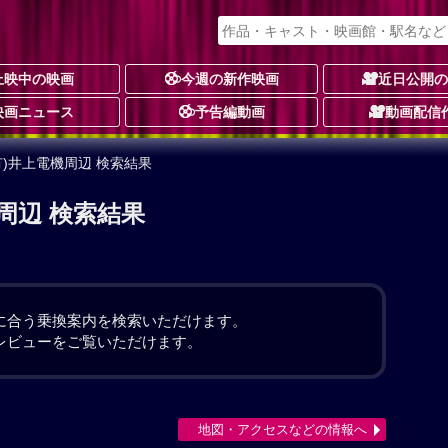
上映中の映画
今週の新作映画
近日公開
映画ニュース
予告編動画
動画配信
有)井上電機周辺 検索結果
周辺 検索結果
。
に合う乗換案内を検索いただけます。
レビューをご覧いただけます。
地図・アクセスなどの情報へ