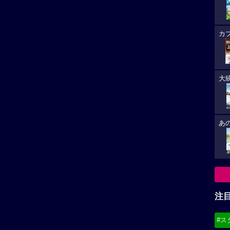
カ
大
あ
注
#ス