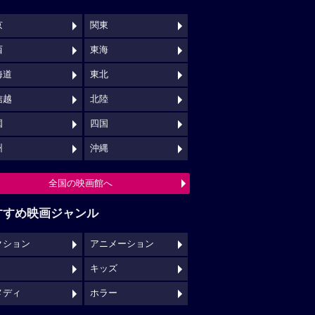
京
関東
西
東海
海道
東北
信越
北陸
国
四国
州
沖縄
全国の映画館へ
すすめ映画ジャンル
クション
アニメーション
キッズ
メディ
ホラー