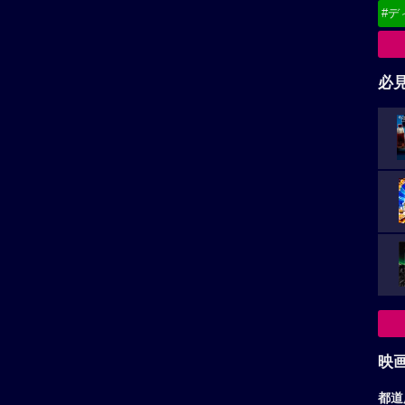
#デ
必
映
都道