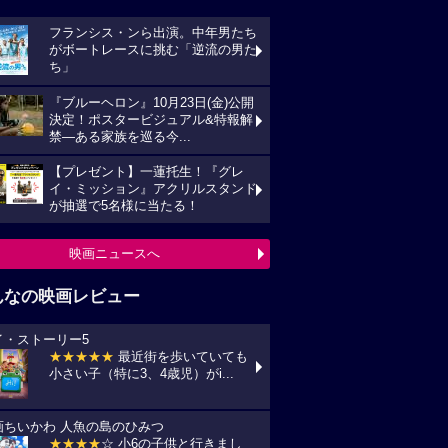
フランシス・ンら出演。中年男たち
がボートレースに挑む「逆流の男た
ち」
『ブルーヘロン』10月23日(金)公開
決定！ポスタービジュアル&特報解
禁―ある家族を巡る今...
【プレゼント】一蓮托生！『グレ
イ・ミッション』アクリルスタンド
が抽選で5名様に当たる！
映画ニュースへ
んなの映画レビュー
イ・ストーリー5
★★★★★
最近街を歩いていても
小さい子（特に3、4歳児）がi...
画ちいかわ 人魚の島のひみつ
★★★★
☆ 小6の子供と行きまし