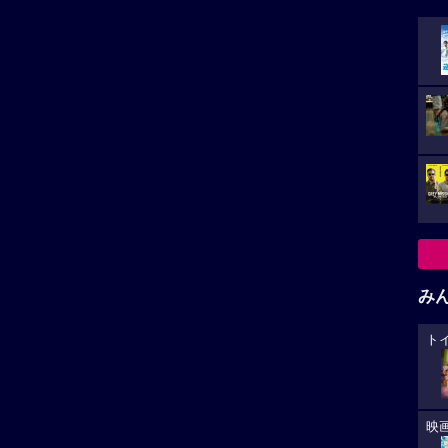
み
ト
映