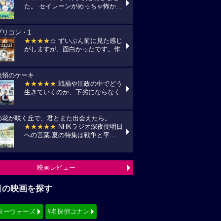
た。 セイレーンがめっちゃ怖か...
プリコン・1
★★★★
☆ ずいぶん前に見た感じ
がしますが、面白かったです。作...
統領のケーキ
★★★★★
戦禍や圧政の中でどう
生きていくのか、下劣にならなく...
の花が咲く丘で、君とまた出会えたら。
★★★★★
NHKラジオ深夜便明日
への言葉,夏の特集は戦争と平...
映画レビュー
目の映画を探す
ターウォーズ
#名探偵コナン