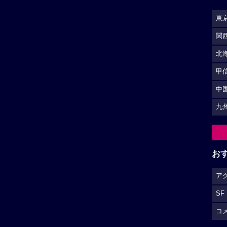
東
関
北
甲
中
九
お
ア
SF
コ