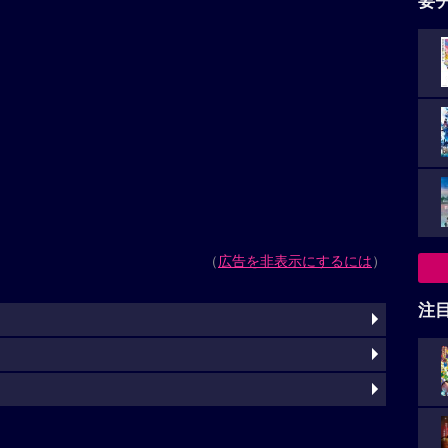
要
（
広告を非表示にするには
）
注