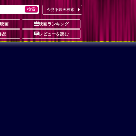
今見る映画検索
の映画
映画ランキング
作品
レビューを読む