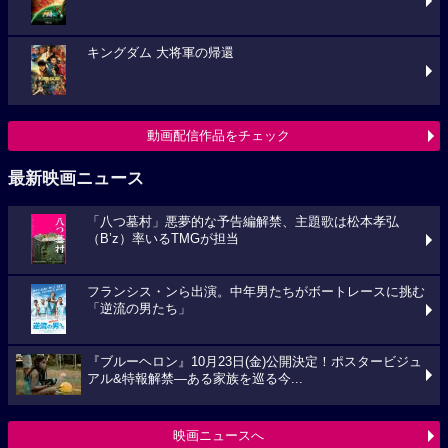
キングダム 大将軍の帰還
動画配信作品をチェック
最新映画ニュース
「八つ墓村」悪夢的な予告編解禁、主題歌は松本孝弘
（B’z）率いるTMGが担当
フランシス・ンら出演。中年男たちがボートレースに挑む
「逆流の男たち」
『ブルーヘロン』10月23日(金)公開決定！ポスタービジュ
アル&特報解禁―ある家族を巡る今...
映画ニュースへ