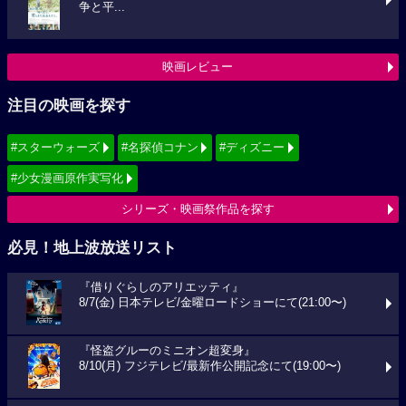
争と平...
映画レビュー
注目の映画を探す
#スターウォーズ
#名探偵コナン
#ディズニー
#少女漫画原作実写化
シリーズ・映画祭作品を探す
必見！地上波放送リスト
『借りぐらしのアリエッティ』
8/7(金) 日本テレビ/金曜ロードショーにて(21:00〜)
『怪盗グルーのミニオン超変身』
8/10(月) フジテレビ/最新作公開記念にて(19:00〜)