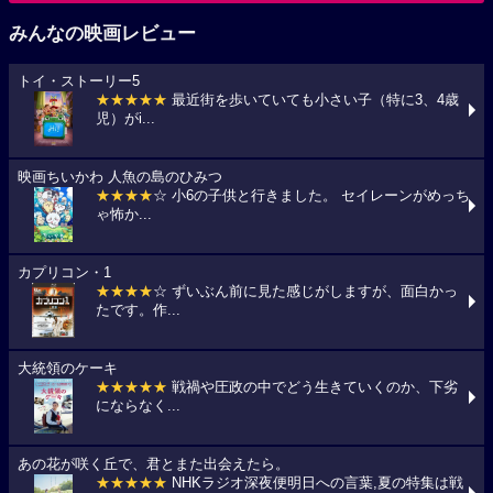
みんなの映画レビュー
トイ・ストーリー5
★★★★★
最近街を歩いていても小さい子（特に3、4歳
児）がi...
映画ちいかわ 人魚の島のひみつ
★★★★
☆ 小6の子供と行きました。 セイレーンがめっち
ゃ怖か...
カプリコン・1
★★★★
☆ ずいぶん前に見た感じがしますが、面白かっ
たです。作...
大統領のケーキ
★★★★★
戦禍や圧政の中でどう生きていくのか、下劣
にならなく...
あの花が咲く丘で、君とまた出会えたら。
★★★★★
NHKラジオ深夜便明日への言葉,夏の特集は戦