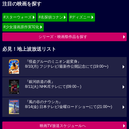
注目の映画を探す
#スターウォーズ
#名探偵コナン
#ディズニー
#少女漫画原作実写化
シリーズ・映画祭作品を探す
必見！地上波放送リスト
『怪盗グルーのミニオン超変身』
8/10(月) フジテレビ/最新作公開記念にて(19:00〜)
『銀河鉄道の夜』
8/11(火) NHK/Eテレにて(09:00～)
『風の谷のナウシカ』
8/14(金) 日本テレビ/金曜ロードショーにて(21:00〜)
映画TV放送スケジュールへ