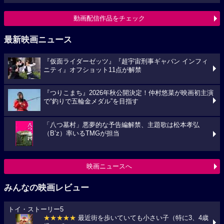
動画配信作品をチェック
最新映画ニュース
『仮面ライダーゼッツ』『超宇宙刑事ギャバン インフィ
ニティ』オフショット11点が解禁
『つりこまち』2026年秋公開決定！仲村悠菜が映画初主演
で“釣りで五輪金メダル”を目指す
「八つ墓村」悪夢的な予告編解禁、主題歌は松本孝弘
（B’z）率いるTMGが担当
映画ニュースへ
みんなの映画レビュー
トイ・ストーリー5
★★★★★
最近街を歩いていても小さい子（特に3、4歳